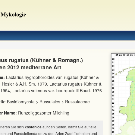
luus rugatus (Kühner & Romagn.)
en 2012 mediterrane Art
e:
Lactarius hygrophoroides var. rugatus (Kühner &
Hesler & A.H. Sm. 1979, Lactarius rugatus Kühner &
954, Lactarius volemus var. bourquelotii Boud. 1976
ik:
Basidiomycota > Russulales > Russulaceae
er Name:
Runzeliggezonter Milchling
strieren Sie sich
kostenlos
auf den Seiten, damit Sie auf alle
nen und Fundstellendaten zu den Arten Zugriff erhalten und