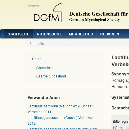
Bremen
STARTSEITE
ARTENSUCHE
MITARBEITER
REGIONEN
Startseite
Lactif
Daten
Verbek
Checkliste
Synonym
Bearbeitungsstand
Romagn.) 
Romagn. 1
Systemat
Verwandte Arten
Lactifluus bertillonii (Neuhoff ex Z. Schaef.)
Deutsch
Verbeken 2011
Lactifluus glaucescens (Crossl.) Verbeken
Bitte regi
2012
Informatio
Lactifluus oedematopus (Scop.) Kuntze 1891