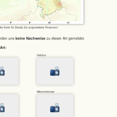
 die Karte für Details (für angemeldete Personen)
urden uns
keine Nachweise
zu dieser Art gemeldet.
Art:
Habitus
Mikromerkmale