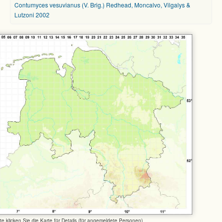
Contumyces vesuvianus (V. Brig.) Redhead, Moncalvo, Vilgalys &
Lutzoni 2002
tte klicken Sie die Karte für Details (für angemeldete Personen)