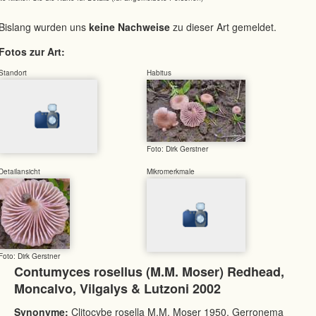
Bislang wurden uns
keine Nachweise
zu dieser Art gemeldet.
Fotos zur Art:
Standort
Habitus
Foto: Dirk Gerstner
Detailansicht
Mikromerkmale
Foto: Dirk Gerstner
Contumyces rosellus (M.M. Moser) Redhead,
Moncalvo, Vilgalys & Lutzoni 2002
Synonyme:
Clitocybe rosella M.M. Moser 1950, Gerronema