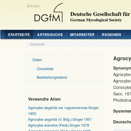
Bremen
STARTSEITE
ARTENSUCHE
MITARBEITER
REGIONEN
Startseite
Agrocy
Daten
Synonym
Checkliste
Agrocybe 
Bearbeitungsstand
Agrocybe 
Conocybe 
Sacc. 187
Verwandte Arten
Pholiotin
Agrocybe aegerita var. rugosovenosa Singer
Systemat
1953
Agrocybe aegerita (V. Brig.) Singer 1951
Deutsch
Agrocybe arenaria (Peck) Singer 1978
Agrocybe arenicola (Berk.) Singer 1936