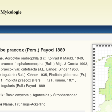
be praecox (Pers.) Fayod 1889
e:
Agrocybe ombrophila (Fr.) Konrad & Maubl. 1949,
praecox f. sphaleromorpha (Bull. ) Migl. & Coccia 1993,
praecox var. cutefracta (J.E. Lange) Singer 1953,
togularis (Bull.) Kühner 1935, Pholiota gibberosa (Fr.)
1, Pholiota praecox (Pers. : Fr.) P. Kumm. 1871,
a togularis (Bull.) Fayod 1889
ik:
Basidiomycota > Agaricales > Strophariaceae
er Name:
Frühlings-Ackerling