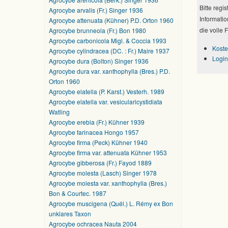
Bitte regi
Agrocybe arvalis (Fr.) Singer 1936
Informatio
Agrocybe attenuata (Kühner) P.D. Orton 1960
die volle 
Agrocybe brunneola (Fr.) Bon 1980
Agrocybe carbonicola Migl. & Coccia 1993
Koste
Agrocybe cylindracea (DC. : Fr.) Maire 1937
Login
Agrocybe dura (Bolton) Singer 1936
Agrocybe dura var. xanthophylla (Bres.) P.D.
Orton 1960
Agrocybe elatella (P. Karst.) Vesterh. 1989
Agrocybe elatella var. vesicularicystidiata
Watling
Agrocybe erebia (Fr.) Kühner 1939
Agrocybe farinacea Hongo 1957
Agrocybe firma (Peck) Kühner 1940
Agrocybe firma var. attenuata Kühner 1953
Agrocybe gibberosa (Fr.) Fayod 1889
Agrocybe molesta (Lasch) Singer 1978
Agrocybe molesta var. xanthophylla (Bres.)
Bon & Courtec. 1987
Agrocybe muscigena (Quél.) L. Rémy ex Bon
unklares Taxon
Agrocybe ochracea Nauta 2004