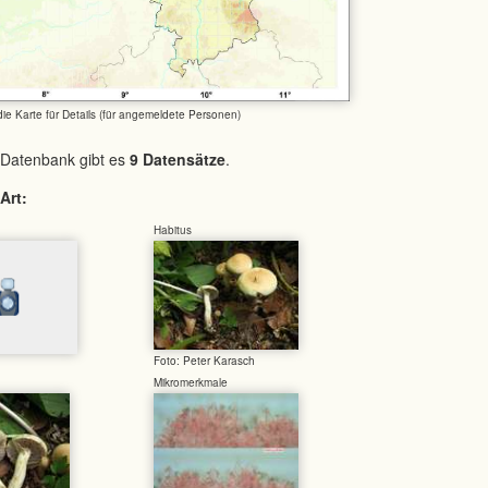
 die Karte für Details (für angemeldete Personen)
 Datenbank gibt es
9 Datensätze
.
Art:
Habitus
Foto: Peter Karasch
Mikromerkmale