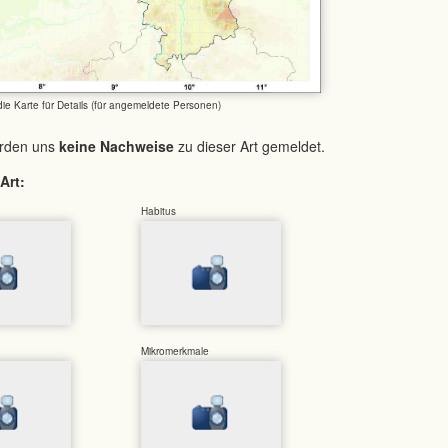
 die Karte für Details (für angemeldete Personen)
urden uns
keine Nachweise
zu dieser Art gemeldet.
Art:
Habitus
Mikromerkmale