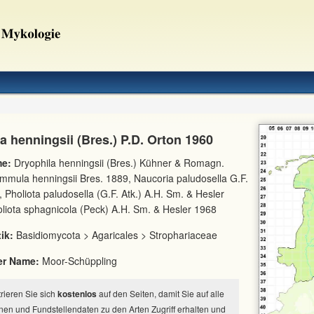
a henningsii (Bres.) P.D. Orton 1960
e:
Dryophila henningsii (Bres.) Kühner & Romagn.
mmula henningsii Bres. 1889, Naucoria paludosella G.F.
, Pholiota paludosella (G.F. Atk.) A.H. Sm. & Hesler
liota sphagnicola (Peck) A.H. Sm. & Hesler 1968
ik:
Basidiomycota > Agaricales > Strophariaceae
er Name:
Moor-Schüppling
strieren Sie sich
kostenlos
auf den Seiten, damit Sie auf alle
nen und Fundstellendaten zu den Arten Zugriff erhalten und