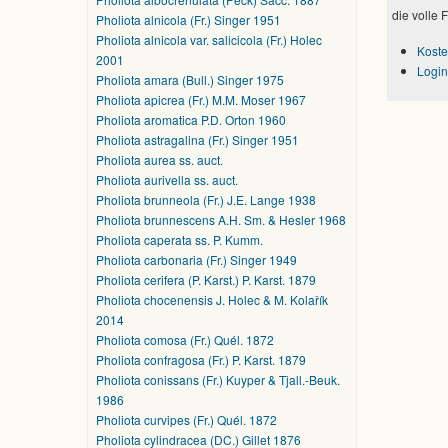
die volle 
Pholiota alnicola (Fr.) Singer 1951
Pholiota alnicola var. salicicola (Fr.) Holec
Koste
2001
Login
Pholiota amara (Bull.) Singer 1975
Pholiota apicrea (Fr.) M.M. Moser 1967
Pholiota aromatica P.D. Orton 1960
Pholiota astragalina (Fr.) Singer 1951
Pholiota aurea ss. auct.
Pholiota aurivella ss. auct.
Pholiota brunneola (Fr.) J.E. Lange 1938
Pholiota brunnescens A.H. Sm. & Hesler 1968
Pholiota caperata ss. P. Kumm.
Pholiota carbonaria (Fr.) Singer 1949
Pholiota cerifera (P. Karst.) P. Karst. 1879
Pholiota chocenensis J. Holec & M. Kolařík
2014
Pholiota comosa (Fr.) Quél. 1872
Pholiota confragosa (Fr.) P. Karst. 1879
Pholiota conissans (Fr.) Kuyper & Tjall.-Beuk.
1986
Pholiota curvipes (Fr.) Quél. 1872
Pholiota cylindracea (DC.) Gillet 1876