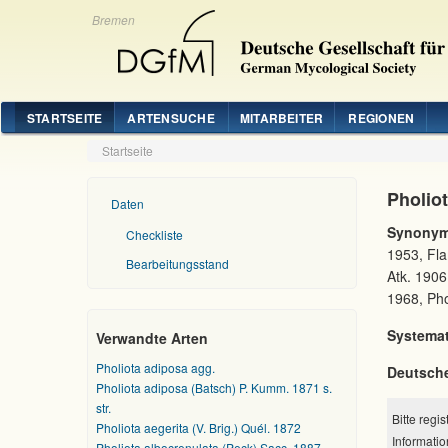
Bremen
STARTSEITE
ARTENSUCHE
MITARBEITER
REGIONEN
Startseite
Pholiot
Daten
Synonym
Checkliste
1953, Fla
Bearbeitungsstand
Atk. 1906
1968, Pho
Systemat
Verwandte Arten
Pholiota adiposa agg.
Deutsch
Pholiota adiposa (Batsch) P. Kumm. 1871 s.
str.
Bitte regi
Pholiota aegerita (V. Brig.) Quél. 1872
Informatio
Pholiota albocrenulata (Peck) Sacc. 1887