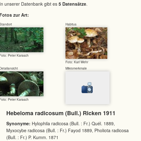
In unserer Datenbank gibt es
5 Datensätze
.
Fotos zur Art:
Standort
Habitus
Foto: Peter Karasch
Foto: Karl Wehr
Detailansicht
Mikromerkmale
Foto: Peter Karasch
Hebeloma radicosum (Bull.) Ricken 1911
Synonyme:
Hylophila radicosa (Bull. : Fr.) Quél. 1889,
Myxocybe radicosa (Bull. : Fr.) Fayod 1889, Pholiota radicosa
(Bull. : Fr.) P. Kumm. 1871