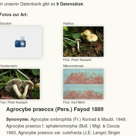
In unserer Datenbank gibt es
9 Datensätze
.
Fotos zur Art:
Standort
Habitus
Foto: Peter Karasch
Detailansicht
Mikromerkmale
Foto: Peter Karasch
Foto: Karl Wehr
Agrocybe praecox (Pers.) Fayod 1889
Synonyme:
Agrocybe ombrophila (Fr.) Konrad & Maubl. 1949,
Agrocybe praecox f. sphaleromorpha (Bull. ) Migl. & Coccia
1993, Agrocybe praecox var. cutefracta (J.E. Lange) Singer