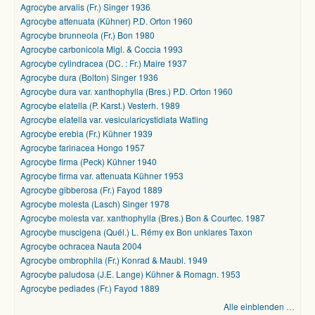
Agrocybe arvalis (Fr.) Singer 1936
Agrocybe attenuata (Kühner) P.D. Orton 1960
Agrocybe brunneola (Fr.) Bon 1980
Agrocybe carbonicola Migl. & Coccia 1993
Agrocybe cylindracea (DC. : Fr.) Maire 1937
Agrocybe dura (Bolton) Singer 1936
Agrocybe dura var. xanthophylla (Bres.) P.D. Orton 1960
Agrocybe elatella (P. Karst.) Vesterh. 1989
Agrocybe elatella var. vesicularicystidiata Watling
Agrocybe erebia (Fr.) Kühner 1939
Agrocybe farinacea Hongo 1957
Agrocybe firma (Peck) Kühner 1940
Agrocybe firma var. attenuata Kühner 1953
Agrocybe gibberosa (Fr.) Fayod 1889
Agrocybe molesta (Lasch) Singer 1978
Agrocybe molesta var. xanthophylla (Bres.) Bon & Courtec. 1987
Agrocybe muscigena (Quél.) L. Rémy ex Bon unklares Taxon
Agrocybe ochracea Nauta 2004
Agrocybe ombrophila (Fr.) Konrad & Maubl. 1949
Agrocybe paludosa (J.E. Lange) Kühner & Romagn. 1953
Agrocybe pediades (Fr.) Fayod 1889
Alle einblenden …