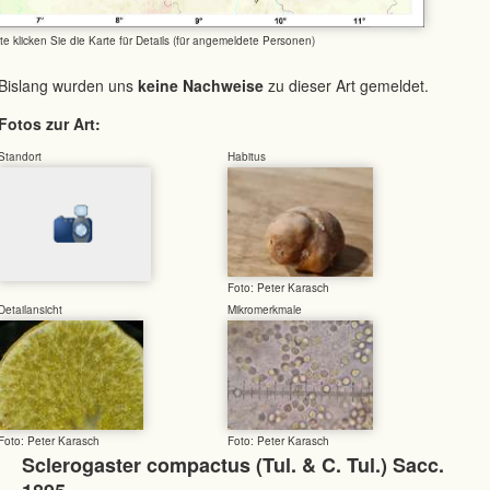
tte klicken Sie die Karte für Details (für angemeldete Personen)
Bislang wurden uns
keine Nachweise
zu dieser Art gemeldet.
Fotos zur Art:
Standort
Habitus
Foto: Peter Karasch
Detailansicht
Mikromerkmale
Foto: Peter Karasch
Foto: Peter Karasch
Sclerogaster compactus (Tul. & C. Tul.) Sacc.