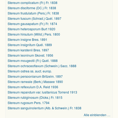
Stereum complicatum (Fr.) Fr. 1838
Stereum disciforme (DC.) Fr. 1838
Stereum frustulatum (Pers.) Fr. 1838
Stereum fuscum (Schrad.) Quél. 1897
Stereum gausapatum (Fr.) Fr. 1874
Stereum heterosporum Burt 1920
Stereum hirsutum (Willd.) Pers. 1800
Stereum insigne Bres. 1891
Stereum insignitum Quél. 1889
Stereum karstenii Bres. 1897
Stereum leoninum Skovst. 1956
Stereum mougeotii (Fr.) Quél. 1888
Stereum ochraceoflavum (Schwein.) Sacc. 1888
Stereum ostrea ss. auct. europ.
Stereum persoonianum Britzelm. 1897
Stereum rameale (Berk.) Massee 1890
Stereum reflexulum D.A. Reid 1936
Stereum repandum var. lusitanicus Torrend 1913
Stereum rubiginosum (Dicks.) Fr. 1815
Stereum rugosum Pers. 1794
Stereum sanguinolentum (Alb. & Schwein.) Fr. 1838
Alle einblenden …