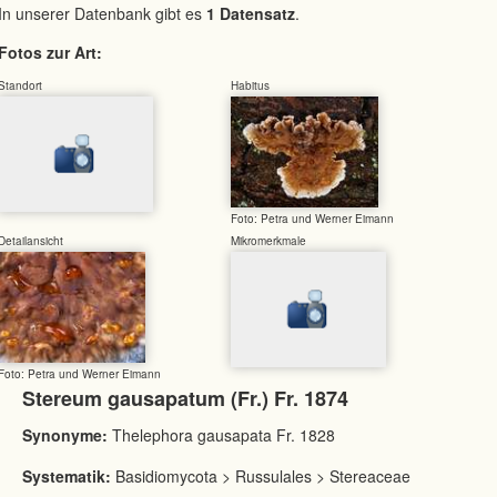
In unserer Datenbank gibt es
1 Datensatz
.
Fotos zur Art:
Standort
Habitus
Foto: Petra und Werner Eimann
Detailansicht
Mikromerkmale
Foto: Petra und Werner Eimann
Stereum gausapatum (Fr.) Fr. 1874
Synonyme:
Thelephora gausapata Fr. 1828
Systematik:
Basidiomycota > Russulales > Stereaceae