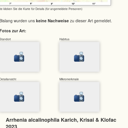
tte klicken Sie die Karte für Details (für angemeldete Personen)
Bislang wurden uns
keine Nachweise
zu dieser Art gemeldet.
Fotos zur Art:
Standort
Habitus
Detailansicht
Mikromerkmale
Arrhenia alcalinophila Karich, Krisai & Klofac
2023