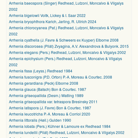
Arrhenia baeospora (Singer) Redhead, Lutzoni, Moncalvo & Vilgalys
2002
Arrhenia bigelowii Voitk, Lickey & I. Saar 2022
Arrhenia bryophthora Karich, Jarling, R. Ullrich 2024
Arrhenia chlorocyanea (Pat.) Redhead, Lutzoni, Moncalvo & Vilgalys
2002
Arrhenia cyathella (J. Favre & Schweers ex Kuyper) Elborne 2008
Arrhenia discorosea (Pilát) Zvyagina, A.V. Alexandrova & Bulyonk. 2015
Arrhenia elegans (Pers.) Redhead, Lutzoni, Moncalvo & Vilgalys 2002
Arrhenia epichysium (Pers.) Redhead, Lutzoni, Moncalvo & Vilgalys
2002
Arrhenia fissa (Leyss.) Redhead 1984
Arrhenia fusconigra (P.D. Orton) P.-A. Moreau & Courtec. 2008
Arrhenia gerardiana (Peck) Elborne 2008
Arrhenia glauca (Batsch) Bon & Courtec. 1987
Arrhenia griseopallida (Desm.) Watling 1989
Arrhenia griseopallida var. tetraspora Bresinsky 2011
Arrhenia latispora (J. Favre) Bon & Courtec. 1987
Arrhenia leucotricha P.-A. Moreau & Corriol 2020
Arrhenia littoralis (Høil.) Gulden 1990
Arrhenia lobata (Pers.) Kühner & Lamoure ex Redhead 1984
Arrhenia lundellii (Pilát) Redhead, Lutzoni, Moncalvo & Vilgalys 2002