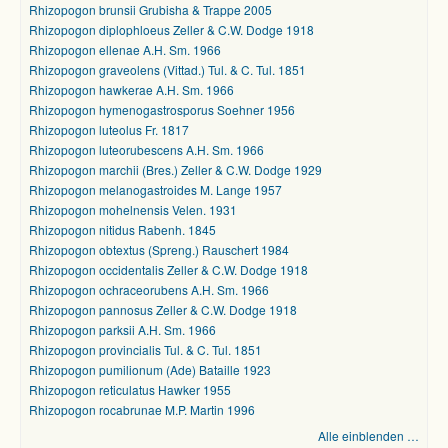
Rhizopogon brunsii Grubisha & Trappe 2005
Rhizopogon diplophloeus Zeller & C.W. Dodge 1918
Rhizopogon ellenae A.H. Sm. 1966
Rhizopogon graveolens (Vittad.) Tul. & C. Tul. 1851
Rhizopogon hawkerae A.H. Sm. 1966
Rhizopogon hymenogastrosporus Soehner 1956
Rhizopogon luteolus Fr. 1817
Rhizopogon luteorubescens A.H. Sm. 1966
Rhizopogon marchii (Bres.) Zeller & C.W. Dodge 1929
Rhizopogon melanogastroides M. Lange 1957
Rhizopogon mohelnensis Velen. 1931
Rhizopogon nitidus Rabenh. 1845
Rhizopogon obtextus (Spreng.) Rauschert 1984
Rhizopogon occidentalis Zeller & C.W. Dodge 1918
Rhizopogon ochraceorubens A.H. Sm. 1966
Rhizopogon pannosus Zeller & C.W. Dodge 1918
Rhizopogon parksii A.H. Sm. 1966
Rhizopogon provincialis Tul. & C. Tul. 1851
Rhizopogon pumilionum (Ade) Bataille 1923
Rhizopogon reticulatus Hawker 1955
Rhizopogon rocabrunae M.P. Martin 1996
Alle einblenden …