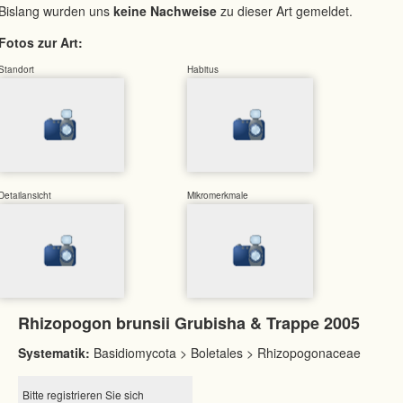
Bislang wurden uns
keine Nachweise
zu dieser Art gemeldet.
Fotos zur Art:
Standort
Habitus
Detailansicht
Mikromerkmale
Rhizopogon brunsii Grubisha & Trappe 2005
Systematik:
Basidiomycota > Boletales > Rhizopogonaceae
Bitte registrieren Sie sich