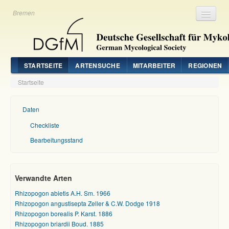
Bremen
Registrieren
Login
STARTSEITE
ARTENSUCHE
MITARBEITER
REGIONEN
Startseite
Daten
Checkliste
Bearbeitungsstand
Verwandte Arten
Rhizopogon abietis A.H. Sm. 1966
Rhizopogon angustisepta Zeller & C.W. Dodge 1918
Rhizopogon borealis P. Karst. 1886
Rhizopogon briardii Boud. 1885