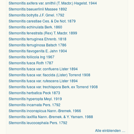
Stemonitis axifera var. smithii (T. Macbr.) Hagelst. 1944
Stemonitis baeuerlinii Massee 1892
Stemonitis botrytis J.F. Gmel. 1792
Stemonitis carestiae Ces. & De Not. 1879
Stemonitis echinulata Berk. 1860
Stemonitis fenestrata (Rex) T. Macbr. 1899
Stemonitis ferruginea Ehrenb. 1818
Stemonitis ferruginosa Batsch 1786
Stemonitis flavogenita E. Jahn 1904
Stemonitis foliicola Ing 1967
Stemonitis fusca Roth 1787
Stemonitis fusca var. confluens Lister 1894
Stemonitis fusca var. flaccida (Lister) Torrend 1908
Stemonitis fusca var. rufescens Lister 1894
Stemonitis fusca var. trechispora Berk. ex Torrend 1908
Stemonitis herbatica Peck 1873
Stemonitis hyperopta Meyl. 1919
Stemonitis incarnata Pers. 1792
Stemonitis inconspicua Nann.-Bremek. 1966
Stemonitis laxifila Nann.-Bremek. & Y. Yamam. 1988
Stemonitis leucocephala Pers. 1792
Alle einblenden …