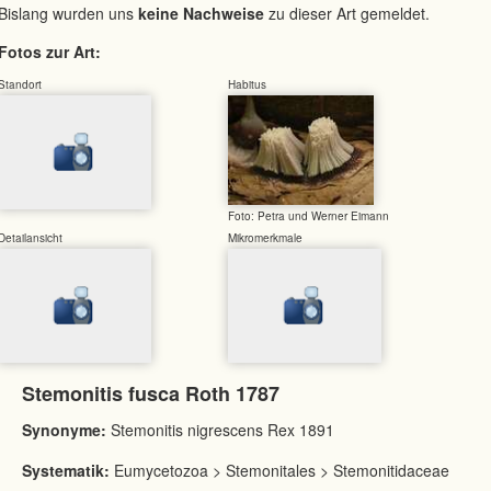
Bislang wurden uns
keine Nachweise
zu dieser Art gemeldet.
Fotos zur Art:
Standort
Habitus
Foto: Petra und Werner Eimann
Detailansicht
Mikromerkmale
Stemonitis fusca Roth 1787
Synonyme:
Stemonitis nigrescens Rex 1891
Systematik:
Eumycetozoa > Stemonitales > Stemonitidaceae