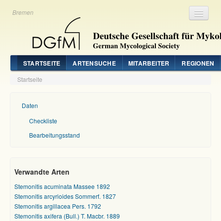
Bremen
Registrieren
Login
STARTSEITE
ARTENSUCHE
MITARBEITER
REGIONEN
Startseite
Daten
Checkliste
Bearbeitungsstand
Verwandte Arten
Stemonitis acuminata Massee 1892
Stemonitis arcyrioides Sommerf. 1827
Stemonitis argillacea Pers. 1792
Stemonitis axifera (Bull.) T. Macbr. 1889