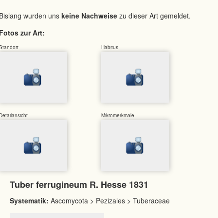
Bislang wurden uns
keine Nachweise
zu dieser Art gemeldet.
Fotos zur Art:
Standort
Habitus
Detailansicht
Mikromerkmale
Tuber ferrugineum R. Hesse 1831
Systematik:
Ascomycota > Pezizales > Tuberaceae