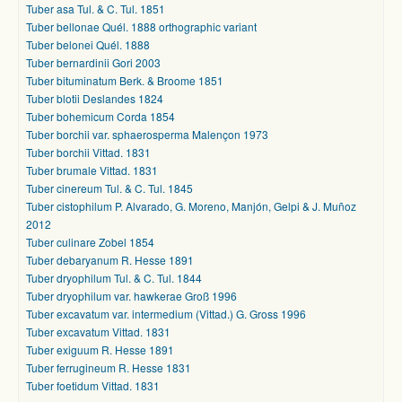
Tuber asa Tul. & C. Tul. 1851
Tuber bellonae Quél. 1888 orthographic variant
Tuber belonei Quél. 1888
Tuber bernardinii Gori 2003
Tuber bituminatum Berk. & Broome 1851
Tuber blotii Deslandes 1824
Tuber bohemicum Corda 1854
Tuber borchii var. sphaerosperma Malençon 1973
Tuber borchii Vittad. 1831
Tuber brumale Vittad. 1831
Tuber cinereum Tul. & C. Tul. 1845
Tuber cistophilum P. Alvarado, G. Moreno, Manjón, Gelpi & J. Muñoz
2012
Tuber culinare Zobel 1854
Tuber debaryanum R. Hesse 1891
Tuber dryophilum Tul. & C. Tul. 1844
Tuber dryophilum var. hawkerae Groß 1996
Tuber excavatum var. intermedium (Vittad.) G. Gross 1996
Tuber excavatum Vittad. 1831
Tuber exiguum R. Hesse 1891
Tuber ferrugineum R. Hesse 1831
Tuber foetidum Vittad. 1831