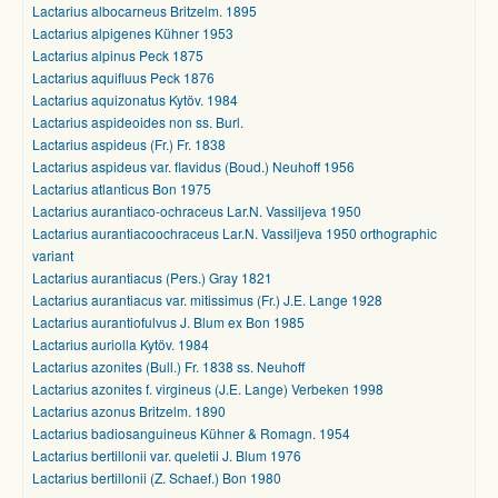
Lactarius albocarneus Britzelm. 1895
Lactarius alpigenes Kühner 1953
Lactarius alpinus Peck 1875
Lactarius aquifluus Peck 1876
Lactarius aquizonatus Kytöv. 1984
Lactarius aspideoides non ss. Burl.
Lactarius aspideus (Fr.) Fr. 1838
Lactarius aspideus var. flavidus (Boud.) Neuhoff 1956
Lactarius atlanticus Bon 1975
Lactarius aurantiaco-ochraceus Lar.N. Vassiljeva 1950
Lactarius aurantiacoochraceus Lar.N. Vassiljeva 1950 orthographic
variant
Lactarius aurantiacus (Pers.) Gray 1821
Lactarius aurantiacus var. mitissimus (Fr.) J.E. Lange 1928
Lactarius aurantiofulvus J. Blum ex Bon 1985
Lactarius auriolla Kytöv. 1984
Lactarius azonites (Bull.) Fr. 1838 ss. Neuhoff
Lactarius azonites f. virgineus (J.E. Lange) Verbeken 1998
Lactarius azonus Britzelm. 1890
Lactarius badiosanguineus Kühner & Romagn. 1954
Lactarius bertillonii var. queletii J. Blum 1976
Lactarius bertillonii (Z. Schaef.) Bon 1980