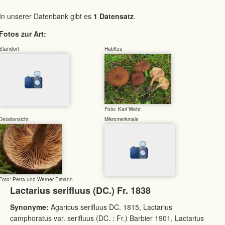
In unserer Datenbank gibt es
1 Datensatz
.
Fotos zur Art:
Standort
Habitus
Foto: Karl Wehr
Detailansicht
Mikromerkmale
Foto: Petra und Werner Eimann
Lactarius serifluus (DC.) Fr. 1838
Synonyme:
Agaricus serifluus DC. 1815, Lactarius
camphoratus var. serifluus (DC. : Fr.) Barbier 1901, Lactarius