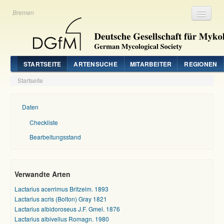
Bremen
Registrieren
Login
STARTSEITE
ARTENSUCHE
MITARBEITER
REGIONEN
Startseite
Daten
Checkliste
Bearbeitungsstand
Verwandte Arten
Lactarius acerrimus Britzelm. 1893
Lactarius acris (Bolton) Gray 1821
Lactarius albidoroseus J.F. Gmel. 1876
Lactarius albivellus Romagn. 1980