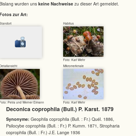
Bislang wurden uns
keine Nachweise
zu dieser Art gemeldet.
Fotos zur Art:
Standort
Habitus
Foto: Karl Wehr
Detailansicht
Mikromerkmale
Foto: Petra und Werner Eimann
Foto: Karl Wehr
Deconica coprophila (Bull.) P. Karst. 1879
Synonyme:
Geophila coprophila (Bull. : Fr.) Quél. 1886,
Psilocybe coprophila (Bull. : Fr.) P. Kumm. 1871, Stropharia
coprophila (Bull. : Fr.) J.E. Lange 1936