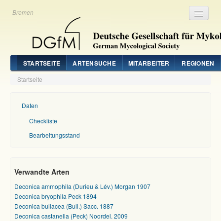
Bremen
Registrieren
Login
STARTSEITE
ARTENSUCHE
MITARBEITER
REGIONEN
Startseite
Daten
Checkliste
Bearbeitungsstand
Verwandte Arten
Deconica ammophila (Durieu & Lév.) Morgan 1907
Deconica bryophila Peck 1894
Deconica bullacea (Bull.) Sacc. 1887
Deconica castanella (Peck) Noordel. 2009