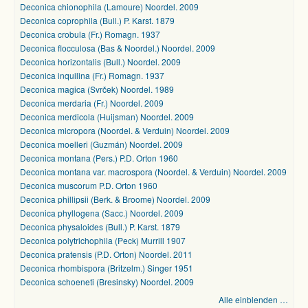
Deconica chionophila (Lamoure) Noordel. 2009
Deconica coprophila (Bull.) P. Karst. 1879
Deconica crobula (Fr.) Romagn. 1937
Deconica flocculosa (Bas & Noordel.) Noordel. 2009
Deconica horizontalis (Bull.) Noordel. 2009
Deconica inquilina (Fr.) Romagn. 1937
Deconica magica (Svrček) Noordel. 1989
Deconica merdaria (Fr.) Noordel. 2009
Deconica merdicola (Huijsman) Noordel. 2009
Deconica micropora (Noordel. & Verduin) Noordel. 2009
Deconica moelleri (Guzmán) Noordel. 2009
Deconica montana (Pers.) P.D. Orton 1960
Deconica montana var. macrospora (Noordel. & Verduin) Noordel. 2009
Deconica muscorum P.D. Orton 1960
Deconica phillipsii (Berk. & Broome) Noordel. 2009
Deconica phyllogena (Sacc.) Noordel. 2009
Deconica physaloides (Bull.) P. Karst. 1879
Deconica polytrichophila (Peck) Murrill 1907
Deconica pratensis (P.D. Orton) Noordel. 2011
Deconica rhombispora (Britzelm.) Singer 1951
Deconica schoeneti (Bresinsky) Noordel. 2009
Alle einblenden …