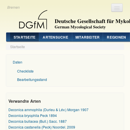
Bremen
Registrieren
Login
STARTSEITE
ARTENSUCHE
MITARBEITER
REGIONEN
Startseite
Daten
Checkliste
Bearbeitungsstand
Verwandte Arten
Deconica ammophila (Durieu & Lév.) Morgan 1907
Deconica bryophila Peck 1894
Deconica bullacea (Bull.) Sacc. 1887
Deconica castanella (Peck) Noordel. 2009