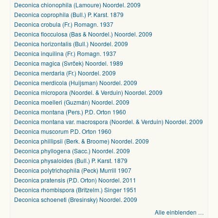
Deconica chionophila (Lamoure) Noordel. 2009
Deconica coprophila (Bull.) P. Karst. 1879
Deconica crobula (Fr.) Romagn. 1937
Deconica flocculosa (Bas & Noordel.) Noordel. 2009
Deconica horizontalis (Bull.) Noordel. 2009
Deconica inquilina (Fr.) Romagn. 1937
Deconica magica (Svrček) Noordel. 1989
Deconica merdaria (Fr.) Noordel. 2009
Deconica merdicola (Huijsman) Noordel. 2009
Deconica micropora (Noordel. & Verduin) Noordel. 2009
Deconica moelleri (Guzmán) Noordel. 2009
Deconica montana (Pers.) P.D. Orton 1960
Deconica montana var. macrospora (Noordel. & Verduin) Noordel. 2009
Deconica muscorum P.D. Orton 1960
Deconica phillipsii (Berk. & Broome) Noordel. 2009
Deconica phyllogena (Sacc.) Noordel. 2009
Deconica physaloides (Bull.) P. Karst. 1879
Deconica polytrichophila (Peck) Murrill 1907
Deconica pratensis (P.D. Orton) Noordel. 2011
Deconica rhombispora (Britzelm.) Singer 1951
Deconica schoeneti (Bresinsky) Noordel. 2009
Alle einblenden …