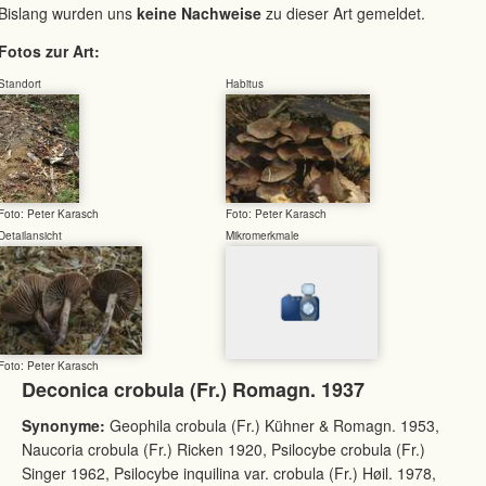
Bislang wurden uns
keine Nachweise
zu dieser Art gemeldet.
Fotos zur Art:
Standort
Habitus
Foto: Peter Karasch
Foto: Peter Karasch
Detailansicht
Mikromerkmale
Foto: Peter Karasch
Deconica crobula (Fr.) Romagn. 1937
Synonyme:
Geophila crobula (Fr.) Kühner & Romagn. 1953,
Naucoria crobula (Fr.) Ricken 1920, Psilocybe crobula (Fr.)
Singer 1962, Psilocybe inquilina var. crobula (Fr.) Høil. 1978,