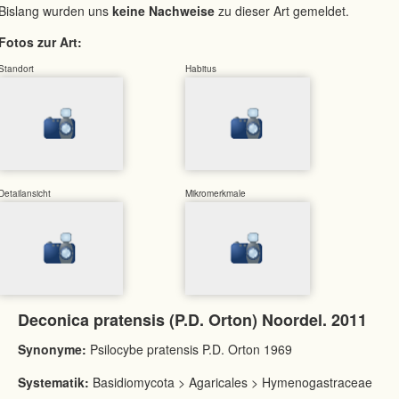
Bislang wurden uns
keine Nachweise
zu dieser Art gemeldet.
Fotos zur Art:
Standort
Habitus
Detailansicht
Mikromerkmale
Deconica pratensis (P.D. Orton) Noordel. 2011
Synonyme:
Psilocybe pratensis P.D. Orton 1969
Systematik:
Basidiomycota > Agaricales > Hymenogastraceae