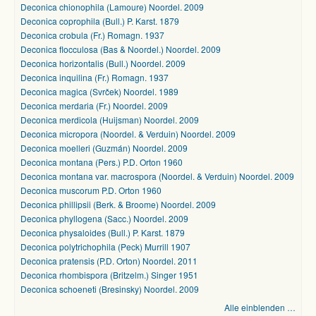
Deconica chionophila (Lamoure) Noordel. 2009
Deconica coprophila (Bull.) P. Karst. 1879
Deconica crobula (Fr.) Romagn. 1937
Deconica flocculosa (Bas & Noordel.) Noordel. 2009
Deconica horizontalis (Bull.) Noordel. 2009
Deconica inquilina (Fr.) Romagn. 1937
Deconica magica (Svrček) Noordel. 1989
Deconica merdaria (Fr.) Noordel. 2009
Deconica merdicola (Huijsman) Noordel. 2009
Deconica micropora (Noordel. & Verduin) Noordel. 2009
Deconica moelleri (Guzmán) Noordel. 2009
Deconica montana (Pers.) P.D. Orton 1960
Deconica montana var. macrospora (Noordel. & Verduin) Noordel. 2009
Deconica muscorum P.D. Orton 1960
Deconica phillipsii (Berk. & Broome) Noordel. 2009
Deconica phyllogena (Sacc.) Noordel. 2009
Deconica physaloides (Bull.) P. Karst. 1879
Deconica polytrichophila (Peck) Murrill 1907
Deconica pratensis (P.D. Orton) Noordel. 2011
Deconica rhombispora (Britzelm.) Singer 1951
Deconica schoeneti (Bresinsky) Noordel. 2009
Alle einblenden …