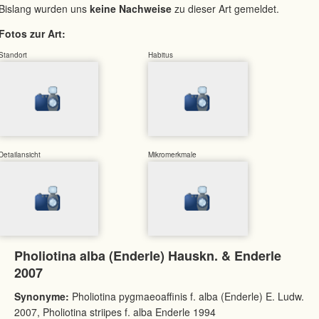
Bislang wurden uns
keine Nachweise
zu dieser Art gemeldet.
Fotos zur Art:
Standort
Habitus
Detailansicht
Mikromerkmale
Pholiotina alba (Enderle) Hauskn. & Enderle
2007
Synonyme:
Pholiotina pygmaeoaffinis f. alba (Enderle) E. Ludw.
2007, Pholiotina striipes f. alba Enderle 1994