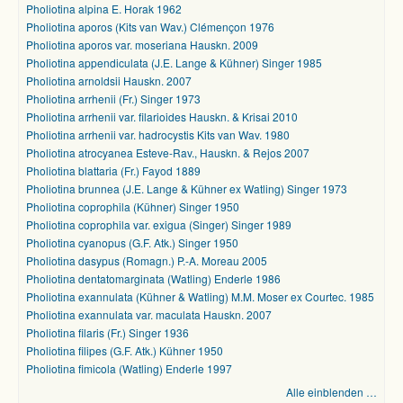
Pholiotina alpina E. Horak 1962
Pholiotina aporos (Kits van Wav.) Clémençon 1976
Pholiotina aporos var. moseriana Hauskn. 2009
Pholiotina appendiculata (J.E. Lange & Kühner) Singer 1985
Pholiotina arnoldsii Hauskn. 2007
Pholiotina arrhenii (Fr.) Singer 1973
Pholiotina arrhenii var. filarioides Hauskn. & Krisai 2010
Pholiotina arrhenii var. hadrocystis Kits van Wav. 1980
Pholiotina atrocyanea Esteve-Rav., Hauskn. & Rejos 2007
Pholiotina blattaria (Fr.) Fayod 1889
Pholiotina brunnea (J.E. Lange & Kühner ex Watling) Singer 1973
Pholiotina coprophila (Kühner) Singer 1950
Pholiotina coprophila var. exigua (Singer) Singer 1989
Pholiotina cyanopus (G.F. Atk.) Singer 1950
Pholiotina dasypus (Romagn.) P.-A. Moreau 2005
Pholiotina dentatomarginata (Watling) Enderle 1986
Pholiotina exannulata (Kühner & Watling) M.M. Moser ex Courtec. 1985
Pholiotina exannulata var. maculata Hauskn. 2007
Pholiotina filaris (Fr.) Singer 1936
Pholiotina filipes (G.F. Atk.) Kühner 1950
Pholiotina fimicola (Watling) Enderle 1997
Alle einblenden …