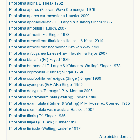
Pholiotina alpina E. Horak 1962
Pholiotina aporos (Kits van Wav.) Clémençon 1976
Pholiotina aporos var. moseriana Hauskn. 2009
Pholiotina appendiculata (J.E. Lange & Kühner) Singer 1985
Pholiotina arnoldsii Hauskn. 2007
Pholiotina arrhenii (Fr.) Singer 1973
Pholiotina arrhenii var. filarioides Hauskn. & Krisai 2010
Pholiotina arrhenii var. hadrocystis Kits van Wav. 1980
Pholiotina atrocyanea Esteve-Rav., Hauskn. & Rejos 2007
Pholiotina blattaria (Fr.) Fayod 1889
Pholiotina brunnea (J.E. Lange & Kühner ex Watling) Singer 1973
Pholiotina coprophila (Kühner) Singer 1950
Pholiotina coprophila var. exigua (Singer) Singer 1989
Pholiotina cyanopus (G.F. Atk.) Singer 1950
Pholiotina dasypus (Romagn.) P.-A. Moreau 2005
Pholiotina dentatomarginata (Watling) Enderle 1986
Pholiotina exannulata (Kühner & Watling) M.M. Moser ex Courtec. 1985
Pholiotina exannulata var. maculata Hauskn. 2007
Pholiotina filaris (Fr.) Singer 1936
Pholiotina filipes (G.F. Atk.) Kühner 1950
Pholiotina fimicola (Watling) Enderle 1997
Alle einblenden …