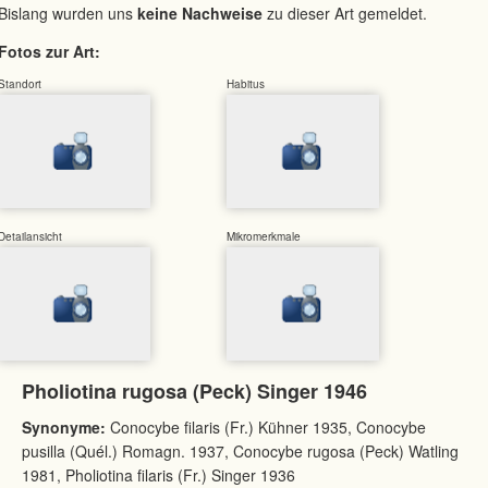
Bislang wurden uns
keine Nachweise
zu dieser Art gemeldet.
Fotos zur Art:
Standort
Habitus
Detailansicht
Mikromerkmale
Pholiotina rugosa (Peck) Singer 1946
Synonyme:
Conocybe filaris (Fr.) Kühner 1935, Conocybe
pusilla (Quél.) Romagn. 1937, Conocybe rugosa (Peck) Watling
1981, Pholiotina filaris (Fr.) Singer 1936